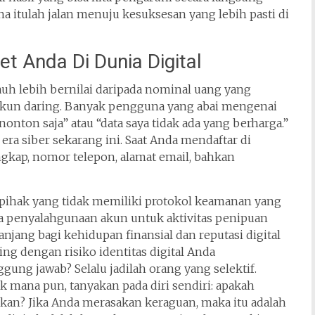
na itulah jalan menuju kesuksesan yang lebih pasti di
 Anda Di Dunia Digital
jauh lebih bernilai daripada nominal uang yang
kun daring. Banyak pengguna yang abai mengenai
nton saja” atau “data saya tidak ada yang berharga.”
 era siber sekarang ini. Saat Anda mendaftar di
kap, nomor telepon, alamat email, bahkan
eh pihak yang tidak memiliki protokol keamanan yang
gga penyalahgunaan akun untuk aktivitas penipuan
jang bagi kehidupan finansial dan reputasi digital
ng dengan risiko identitas digital Anda
gung jawab? Selalu jadilah orang yang selektif.
mana pun, tanyakan pada diri sendiri: apakah
abkan? Jika Anda merasakan keraguan, maka itu adalah