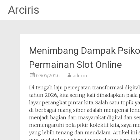
Arciris
Skip
to
content
Menimbang Dampak Psikolo
Permainan Slot Online
07/07/2026
admin
Di tengah laju percepatan transformasi digit
tahun 2026, kita sering kali dihadapkan pada 
layar perangkat pintar kita. Salah satu topi
di berbagai ruang siber adalah mengenai f
menjadi bagian dari masyarakat digital dan 
memengaruhi pola pikir kolektif kita, saya 
yang lebih tenang dan mendalam. Artikel ini