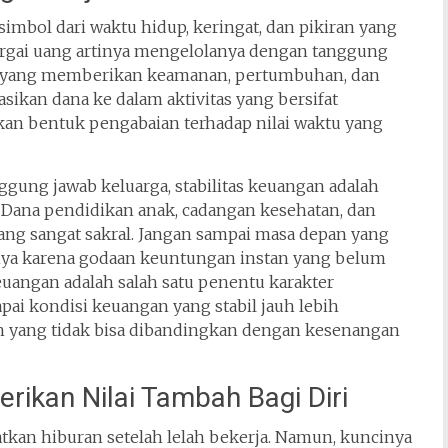
simbol dari waktu hidup, keringat, dan pikiran yang
rgai uang artinya mengelolanya dengan tanggung
 yang memberikan keamanan, pertumbuhan, dan
ikan dana ke dalam aktivitas yang bersifat
nkan bentuk pengabaian terhadap nilai waktu yang
gung jawab keluarga, stabilitas keuangan adalah
 Dana pendidikan anak, cadangan kesehatan, dan
ang sangat sakral. Jangan sampai masa depan yang
ya karena godaan keuntungan instan yang belum
keuangan adalah salah satu penentu karakter
ai kondisi keuangan yang stabil jauh lebih
 yang tidak bisa dibandingkan dengan kesenangan
ikan Nilai Tambah Bagi Diri
tkan hiburan setelah lelah bekerja. Namun, kuncinya