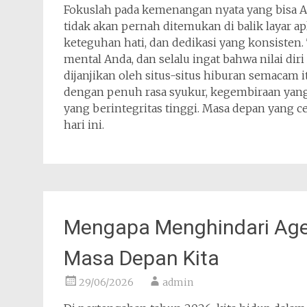
Fokuslah pada kemenangan nyata yang bisa A
tidak akan pernah ditemukan di balik layar apl
keteguhan hati, dan dedikasi yang konsisten. 
mental Anda, dan selalu ingat bahwa nilai dir
dijanjikan oleh situs-situs hiburan semacam 
dengan penuh rasa syukur, kegembiraan yang
yang berintegritas tinggi. Masa depan yang c
hari ini.
Mengapa Menghindari Agen
Masa Depan Kita
29/06/2026
admin