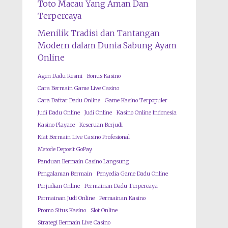
Toto Macau Yang Aman Dan
Terpercaya
Menilik Tradisi dan Tantangan
Modern dalam Dunia Sabung Ayam
Online
Agen Dadu Resmi
Bonus Kasino
Cara Bermain Game Live Casino
Cara Daftar Dadu Online
Game Kasino Terpopuler
Judi Dadu Online
Judi Online
Kasino Online Indonesia
Kasino Playace
Keseruan Berjudi
Kiat Bermain Live Casino Profesional
Metode Deposit GoPay
Panduan Bermain Casino Langsung
Pengalaman Bermain
Penyedia Game Dadu Online
Perjudian Online
Permainan Dadu Terpercaya
Permainan Judi Online
Permainan Kasino
Promo Situs Kasino
Slot Online
Strategi Bermain Live Casino