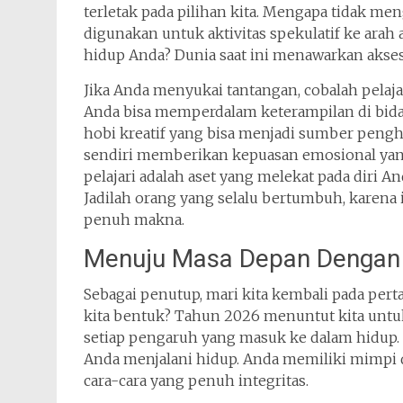
terletak pada pilihan kita. Mengapa tidak me
digunakan untuk aktivitas spekulatif ke arah
hidup Anda? Dunia saat ini menawarkan akses
Jika Anda menyukai tantangan, cobalah pelajar
Anda bisa memperdalam keterampilan di bidan
hobi kreatif yang bisa menjadi sumber peng
sendiri memberikan kepuasan emosional yang
pelajari adalah aset yang melekat pada diri A
Jadilah orang yang selalu bertumbuh, karena 
penuh makna.
Menuju Masa Depan Dengan 
Sebagai penutup, mari kita kembali pada per
kita bentuk? Tahun 2026 menuntut kita untuk
setiap pengaruh yang masuk ke dalam hidup. 
Anda menjalani hidup. Anda memiliki mimpi 
cara-cara yang penuh integritas.