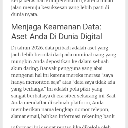
kerja keras dan kompetensi diri, karena itulah
jalan menuju kesuksesan yang lebih pasti di
dunia nyata.
Menjaga Keamanan Data:
Aset Anda Di Dunia Digital
Di tahun 2026, data pribadi adalah aset yang
jauh lebih bernilai daripada nominal uang yang
mungkin Anda depositkan ke dalam sebuah
akun daring. Banyak pengguna yang abai
mengenai hal ini karena mereka merasa “saya
hanya menonton saja” atau “data saya tidak ada
yang berharga.” Ini adalah pola pikir yang
sangat berbahaya di era siber sekarang ini. Saat
Anda mendaftar di sebuah platform, Anda
memberikan nama lengkap, nomor telepon,
alamat email, bahkan informasi rekening bank.
Informasi ini sangat rentan jika dikelola oleh