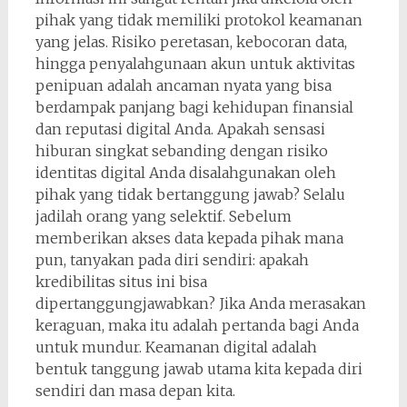
pihak yang tidak memiliki protokol keamanan
yang jelas. Risiko peretasan, kebocoran data,
hingga penyalahgunaan akun untuk aktivitas
penipuan adalah ancaman nyata yang bisa
berdampak panjang bagi kehidupan finansial
dan reputasi digital Anda. Apakah sensasi
hiburan singkat sebanding dengan risiko
identitas digital Anda disalahgunakan oleh
pihak yang tidak bertanggung jawab? Selalu
jadilah orang yang selektif. Sebelum
memberikan akses data kepada pihak mana
pun, tanyakan pada diri sendiri: apakah
kredibilitas situs ini bisa
dipertanggungjawabkan? Jika Anda merasakan
keraguan, maka itu adalah pertanda bagi Anda
untuk mundur. Keamanan digital adalah
bentuk tanggung jawab utama kita kepada diri
sendiri dan masa depan kita.