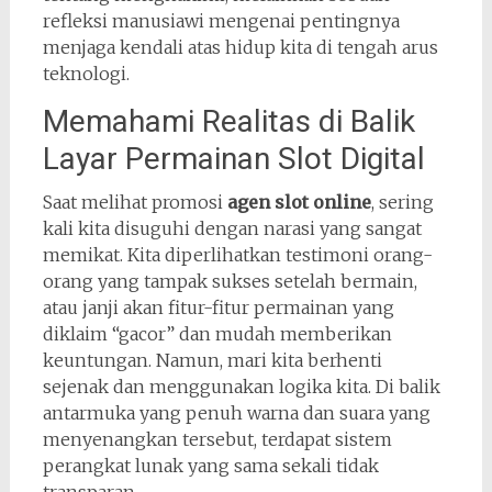
refleksi manusiawi mengenai pentingnya
menjaga kendali atas hidup kita di tengah arus
teknologi.
Memahami Realitas di Balik
Layar Permainan Slot Digital
Saat melihat promosi
agen slot online
, sering
kali kita disuguhi dengan narasi yang sangat
memikat. Kita diperlihatkan testimoni orang-
orang yang tampak sukses setelah bermain,
atau janji akan fitur-fitur permainan yang
diklaim “gacor” dan mudah memberikan
keuntungan. Namun, mari kita berhenti
sejenak dan menggunakan logika kita. Di balik
antarmuka yang penuh warna dan suara yang
menyenangkan tersebut, terdapat sistem
perangkat lunak yang sama sekali tidak