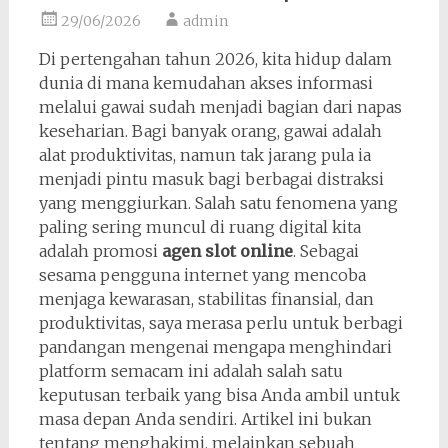
29/06/2026
admin
Di pertengahan tahun 2026, kita hidup dalam
dunia di mana kemudahan akses informasi
melalui gawai sudah menjadi bagian dari napas
keseharian. Bagi banyak orang, gawai adalah
alat produktivitas, namun tak jarang pula ia
menjadi pintu masuk bagi berbagai distraksi
yang menggiurkan. Salah satu fenomena yang
paling sering muncul di ruang digital kita
adalah promosi
agen slot online
. Sebagai
sesama pengguna internet yang mencoba
menjaga kewarasan, stabilitas finansial, dan
produktivitas, saya merasa perlu untuk berbagi
pandangan mengenai mengapa menghindari
platform semacam ini adalah salah satu
keputusan terbaik yang bisa Anda ambil untuk
masa depan Anda sendiri. Artikel ini bukan
tentang menghakimi, melainkan sebuah