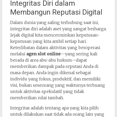
Integritas Diri dalam
Membangun Reputasi Digital
Dalam dunia yang saling terhubung saat ini,
integritas diri adalah aset yang sangat berharga.
Jejak digital kita mencerminkan keputusan-
keputusan yang kita ambil setiap hari.
Keterlibatan dalam aktivitas yang beroperasi
melalui
agen slot online
—yang sering kali
berada di area abu-abu hukum—dapat
memberikan dampak pada reputasi Anda di
masa depan. Anda ingin dikenal sebagai
individu yang fokus, produktif, dan memiliki
visi, bukan seseorang yang waktunya terbuang
untuk aktivitas spekulatif yang tidak
memberikan nilai tambah.
Integritas adalah tentang apa yang kita pilih
untuk dilakukan saat tidak ada orang lain yang