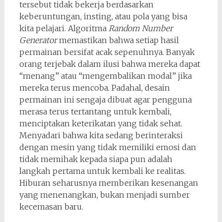
tersebut tidak bekerja berdasarkan
keberuntungan, insting, atau pola yang bisa
kita pelajari. Algoritma
Random Number
Generator
memastikan bahwa setiap hasil
permainan bersifat acak sepenuhnya. Banyak
orang terjebak dalam ilusi bahwa mereka dapat
“menang” atau “mengembalikan modal” jika
mereka terus mencoba. Padahal, desain
permainan ini sengaja dibuat agar pengguna
merasa terus tertantang untuk kembali,
menciptakan keterikatan yang tidak sehat.
Menyadari bahwa kita sedang berinteraksi
dengan mesin yang tidak memiliki emosi dan
tidak memihak kepada siapa pun adalah
langkah pertama untuk kembali ke realitas.
Hiburan seharusnya memberikan kesenangan
yang menenangkan, bukan menjadi sumber
kecemasan baru.